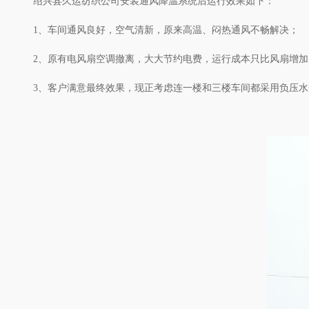
绍兴县久运纺织公司安装通风降温系统后运行效果如下：
1、车间通风良好，空气清新，原来高温、闷热通风不畅解决；
2、原有电风扇空调撤离，大大节约电费，运行成本只比风扇增加1
3、客户满意最终效果，现正考虑连一楼和三楼车间都采用负压