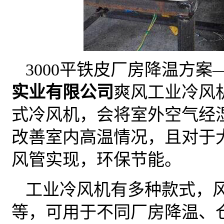
3000平铁皮厂房降温方
实业有限公司
爽风工业冷风
式冷风机，会将室外空气经
改善室内高温情况，且对于
风管实现，环保节能。
工业冷风机有多种款式，风量有1
等，可用于不同厂房降温、