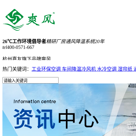
26℃工作环境倡导者
精研厂房通风降温系统20年
tel
400-0571-667
杭州嘉友旗下品牌爽风
热门关键词：
工业环保空调
车间降温冷风机
水冷空调
湿帘纸
15168257898
网站收藏
网站地图
首页
蒸发式冷气机
工业大吊扇
负压风机
工业省电空调
产品中心