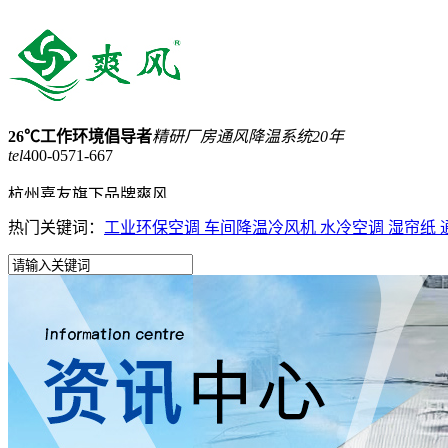
26℃工作环境倡导者
精研厂房通风降温系统20年
tel
400-0571-667
杭州嘉友旗下品牌爽风
热门关键词：
工业环保空调
车间降温冷风机
水冷空调
湿帘纸
15168257898
网站收藏
网站地图
首页
蒸发式冷气机
工业大吊扇
负压风机
工业省电空调
产品中心