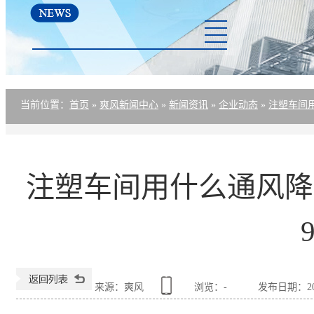
厂房降温方案
资讯中心
关于爽风
联系爽风
当前位置
：
首页
»
爽风新闻中心
»
新闻资讯
»
企业动态
»
注塑车间
注塑车间用什么通风降
来源：爽风
浏览：
-
发布日期：2020-