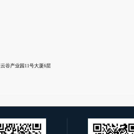
云谷产业园11号大厦6层