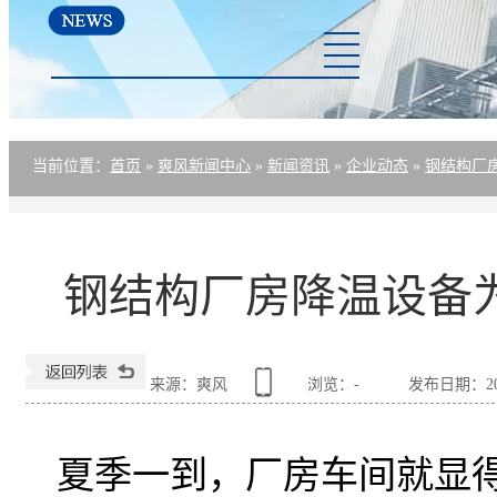
厂房降温方案
资讯中心
关于爽风
联系爽风
当前位置
：
首页
»
爽风新闻中心
»
新闻资讯
»
企业动态
»
钢结构厂
钢结构厂房降温设备
来源：爽风
浏览：
-
发布日期：2020-
夏季一到，厂房车间就显