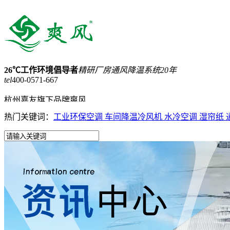
26℃工作环境倡导者
精研厂房通风降温系统20年
tel
400-0571-667
杭州嘉友旗下品牌爽风
热门关键词：
工业环保空调
车间降温冷风机
水冷空调
湿帘纸
15168257898
网站收藏
网站地图
首页
蒸发式冷气机
工业大吊扇
负压风机
工业省电空调
产品中心