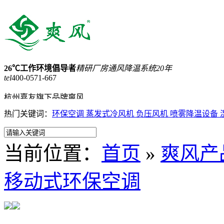
26℃工作环境倡导者
精研厂房通风降温系统20年
tel
400-0571-667
杭州嘉友旗下品牌爽风
热门关键词：
环保空调
蒸发式冷风机
负压风机
喷雾降温设备
15168257898
网站收藏
网站地图
当前位置：
首页
»
爽风产
首页
蒸发式冷气机
移动式环保空调
工业大吊扇
负压风机
工业省电空调
产品中心