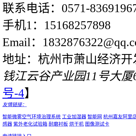
联系电话：0571-8369196
手机1：15168257898
Email：1832876322@qq.c
地址：杭州市萧山经济开
钱江云谷产业园11号大厦
号-4
】
友情链接：
智能微雾空气环境治理系统
工业加湿器
智能网
杭州嘉友阿里
感器
紫外老化试验箱
耐磨衬板
烘干机
图像测试卡