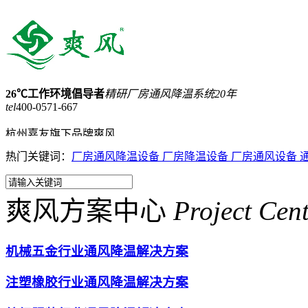
26℃工作环境倡导者
精研厂房通风降温系统20年
tel
400-0571-667
杭州嘉友旗下品牌爽风
热门关键词：
厂房通风降温设备
厂房降温设备
厂房通风设备
15168257898
网站收藏
网站地图
爽风方案中心
Project Cen
首页
蒸发式冷气机
工业大吊扇
机械五金行业通风降温解决方案
负压风机
工业省电空调
注塑橡胶行业通风降温解决方案
产品中心