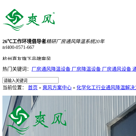
26℃工作环境倡导者
精研厂房通风降温系统20年
tel
400-0571-667
杭州嘉友旗下品牌爽风
热门关键词：
厂房通风降温设备
厂房降温设备
厂房通风设备
15168257898
网站收藏
网站地图
当前位置：
首页
»
爽风方案中心
»
化学化工行业通风降温解决
首页
蒸发式冷气机
工业大吊扇
负压风机
工业省电空调
产品中心