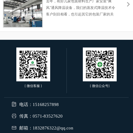
切)为浙江省唯一一家。公司日承印能力达2500
去年，有好几家包装材料生产厂家安装“爽
万对开印张。
风”通风降温设备，我们的蒸发式降温技术令
客户刮目相看，也引起其它的包装厂家的关
注，掀起一股降温设备安装风! 此次安装通风
降温设备公司为浙江宁鼎包装科技有限公司，
主要是生产EPE珍珠棉、EPE管棒材、定位缓
冲包装、大中小泡气垫膜、气泡铝膜、涂塑铝
膜、淋膜复合材料、彩印休闲旅游垫、爬爬
垫、气柱袋等各类包装材料。
[ 微信客服 ]
[ 微信公众号]
电话：15168257898
传真：0571-83527620
邮箱：1832876322@qq.con