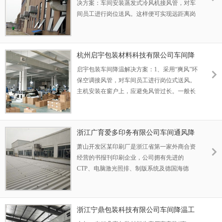
决方案：车间安装蒸发式冷风机接风管，对车
间员工进行岗位送风。这样便可实现远距离岗
位降温，风管岗位送风采用侧出风口送风形
式。让车间每个岗位的员工都能吹到凉爽的新
风。室内送风管道的设计必须与蒸发式冷风机
杭州启宇包装材料科技有限公司车间降
主机机型匹配，按实际出风口数量设计合适的
温工程案例
送风管道。
启宇包装车间降温解决方案：1、采用“爽风”环
保空调接风管，对车间员工进行岗位式送风。
主机安装在窗户上，应避免风管过长。一般长
度15-20米最佳。2、根据车间工人的工作位置
在风管上开出风口，顾及到每一位员工。
浙江广育爱多印务有限公司车间通风降
温解决方案
萧山开发区某印刷厂是浙江省第一家外商合资
经营的书报刊印刷企业，公司拥有先进的
CTP、电脑激光照排、制版系统及德国海德
堡、德国罗兰、德国高宝、上海高斯等品牌的
十多条进口、国产彩色书报刊轮转印刷生产线
和彩色平版高档印刷设备，2011年引进的海德
浙江宁鼎包装科技有限公司车间降温工
堡对开八色高速全自动印刷生产线(含在线分
程