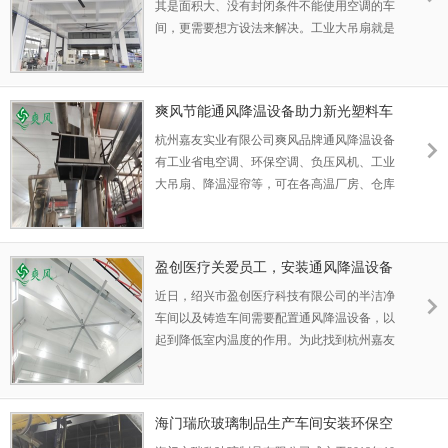
其是面积大、没有封闭条件不能使用空调的车
间，更需要想方设法来解决。工业大吊扇就是
被用于车间降温的设备，区别于家用风扇，这
种吊扇直径可长达7.3米，降温效果好，覆盖面
积广，功率仅1.5kw，而且运行过程中噪音
爽风节能通风降温设备助力新光塑料车
小，环保节能。
间摆脱高温困局
杭州嘉友实业有限公司爽风品牌通风降温设备
有工业省电空调、环保空调、负压风机、工业
大吊扇、降温湿帘等，可在各高温厂房、仓库
等单独使用，或者组合使用，兼顾制冷降温、
排热、换气、空气流通，帮助企业清凉作业车
间，提升作业效率，减少高温作业环境对人们
盈创医疗关爱员工，安装通风降温设备
身体健康的影响，增产增质。
组合改善洁净铸造车间高温闷热现状
近日，绍兴市盈创医疗科技有限公司的半洁净
车间以及铸造车间需要配置通风降温设备，以
起到降低室内温度的作用。为此找到杭州嘉友
实业有限公司为其勘测工况，设计方案，并安
装调试。
海门瑞欣玻璃制品生产车间安装环保空
调降温案例