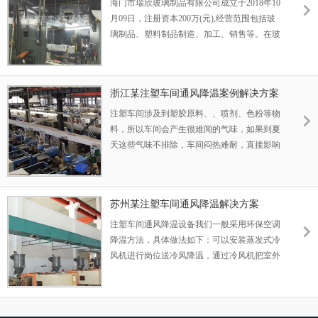
海门市瑞欣玻璃制品有限公司成立于2018年10
月09日，注册资本200万(元),经营范围包括玻
璃制品、塑料制品制造、加工、销售等。在玻
璃制品生产车间，由于其本身温度高，通风
差，气味大，设备运行，制品冷却都会释放大
量的热能，这就导致员工即使是穿着短袖还是
浙江某注塑车间通风降温案例解决方案
会汗流浃背，不仅对身体有害，还降低了生产
效率。
注塑车间涉及到塑胶原料、、喷剂、色粉等物
料，所以车间会产生很难闻的气味，如果到夏
天这些气味不排除，车间闷热难耐，直接影响
到车间员工的生产效率、不良率。更严重的是
影响到员工的身体健康。为了提高车间的工作
环境，增加工厂的经济效益，建议安装车间通
苏州某注塑车间通风降温解决方案
风降温设备。
注塑车间通风降温设备我们一般采用环保空调
降温方法，具体做法如下：可以安装蒸发式冷
风机进行岗位送冷风降温，通过冷风机把室外
空气温度降温后，直接经过风管的出风口送到
指定的岗位，让员工在岗位工作时感受到凉
风。