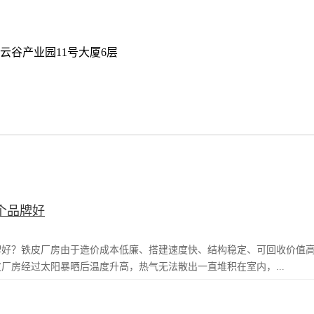
云谷产业园11号大厦6层
个品牌好
牌好？铁皮厂房由于造价成本低廉、搭建速度快、结构稳定、可回收价值
厂房经过太阳暴晒后温度升高，热气无法散出一直堆积在室内，...