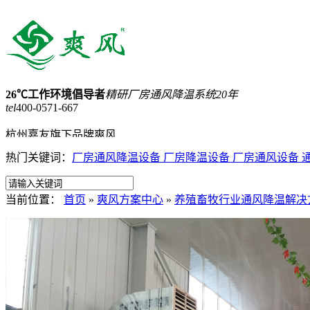
26℃工作环境倡导者
精研厂房通风降温系统20年
tel
400-0571-667
杭州嘉友旗下品牌爽风
热门关键词：
厂房通风降温设备
厂房降温设备
厂房通风设备
15168257898
网站收藏
网站地图
当前位置：
首页
»
爽风方案中心
»
养殖畜牧行业通风降温解决
首页
蒸发式冷气机
工业大吊扇
负压风机
工业省电空调
产品中心